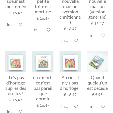
soeur est
petite
nouvelle
nouvelle
morte-née
frère est
maison
maison
mort-né
(version
(version
€ 16,47
chrétienne
générale)
€ 16,47
)
€ 16,47
In winkelwagen
€ 16,47
In winkelwagen
In winkelwage
In winkelwagen
il n'y pas
être mort,
Au ciel, il
Quand
d'horloge
ce n'est
n'y a pas
quelqu'un
auprés des
pas pareil
d'horloge !
est décédé
étoiles !
que
€ 16,47
€ 5,95
dormir
€ 16,47
€ 16,47
In winkelwagen
In winkelwage
In winkelwagen