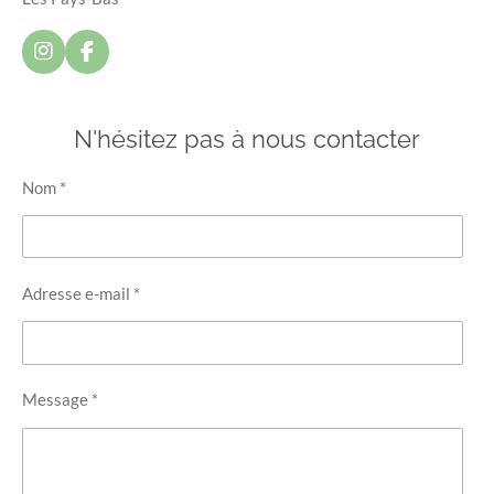
I
F
n
a
s
c
t
e
N'hésitez pas à nous contacter
a
b
g
o
r
o
Nom *
a
k
m
Adresse e-mail *
Message *