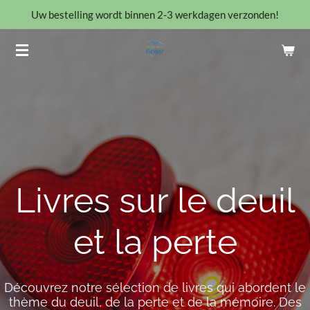
Uw bestelling wordt binnen 2-3 werkdagen verzonden!
Ga
direct
naar
de
hoofdinhoud
Livres sur le deuil
et la perte
Découvrez notre sélection de livres qui abordent le
thème du deuil, de la perte et de la mémoire. Des