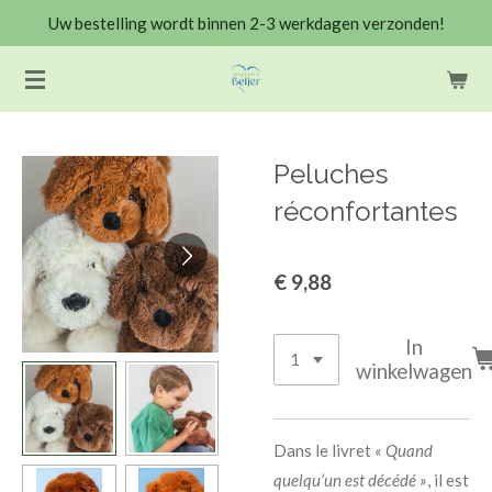
Uw bestelling wordt binnen 2-3 werkdagen verzonden!
Ga
direct
naar
de
hoofdinhoud
Peluches
réconfortantes
€ 9,88
In
winkelwagen
Dans le livret
« Quand
quelqu’un est décédé »
, il est