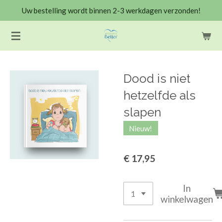
Uw bestelling wordt binnen 2-3 werkdagen verzonden!
Ga
direct
naar
de
hoofdinhoud
Dood is niet
hetzelfde als
slapen
Nieuw!
€ 17,95
In
winkelwagen