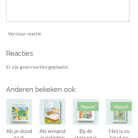
Verstuur reactie
Reacties
Er zijn geen reacties geplaatst.
Anderen bekeken ook:
Nieuw!
Nieuw!
Als je dood
Als iemand
Bij de
Het is zo
gaat,
overleden
sterren is
koud en