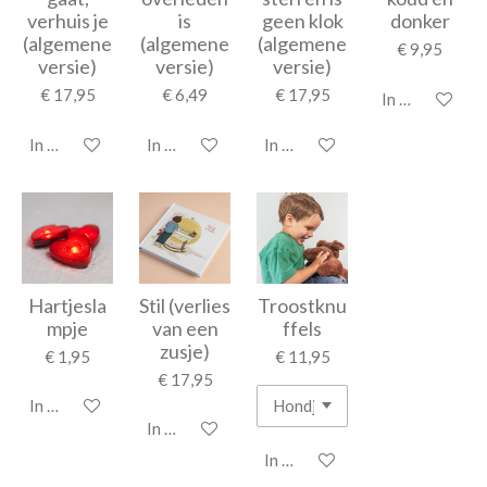
verhuis je
is
geen klok
donker
(algemene
(algemene
(algemene
€ 9,95
versie)
versie)
versie)
€ 17,95
€ 6,49
€ 17,95
In winkelwage
In winkelwagen
In winkelwagen
In winkelwagen
Hartjesla
Stil (verlies
Troostknu
mpje
van een
ffels
zusje)
€ 1,95
€ 11,95
€ 17,95
In winkelwagen
In winkelwagen
In winkelwagen